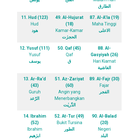
الطارق
11. Hud (123)
49. Al-Hujurat
87. Al-A’la (19)
Hud
(18)
Maha Tinggi
هود
Kamar-Kamar
الاعلى
الحجرٰت
12. Yusuf (111)
50. Qaf (45)
88. Al-
Yusuf
Qaf
Gasyiyah (26)
يوسف
ق
Hari Kiamat
الغاشية
13. Ar-Ra’d
51. Az-Zariyat
89. Al-Fajr (30)
(43)
(60)
Fajar
Guruh
Angin yang
الفجر
الرّعد
Menerbangkan
الذّٰريٰت
14. Ibrahim
52. At-Tur (49)
90. Al-Balad
(52)
Bukit Tursina
(20)
Ibrahim
الطور
Negeri
البلد
ابرٰهيم