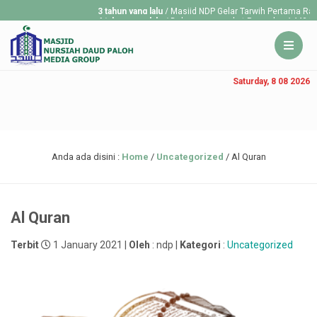
3 tahun yang lalu
/ Masjid NDP Gelar Tarwih Pertama Ramadan 
4 tahun yang lalu
/ Dalam menyambut Ramadan 1443 H, DKM N
tarawih...
Saturday, 8 08 2026
Anda ada disini :
Home
/
Uncategorized
/
Al Quran
Al Quran
Terbit
1 January 2021 |
Oleh
: ndp |
Kategori
:
Uncategorized