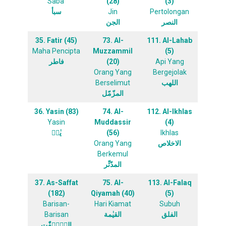
Saba’
(28)
(3)
سبأ
Jin
Pertolongan
النصر
الجن
35. Fatir (45)
73. Al-
111. Al-Lahab
Maha Pencipta
Muzzammil
(5)
فاطر
(20)
Api Yang
Orang Yang
Bergejolak
Berselimut
اللهب
المزّمّل
36. Yasin (83)
74. Al-
112. Al-Ikhlas
Yasin
Muddassir
(4)
يٰسۤ
(56)
Ikhlas
Orang Yang
الاخلاص
Berkemul
المدّثّر
37. As-Saffat
75. Al-
113. Al-Falaq
(182)
Qiyamah (40)
(5)
Barisan-
Hari Kiamat
Subuh
Barisan
القيٰمة
الفلق
الصّٰۤفّٰت