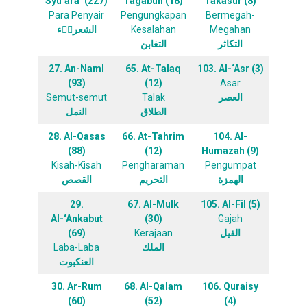
Syu’ara’ (227)
Tagabun (18)
Takasur (8)
Para Penyair
Pengungkapan
Bermegah-
الشعراۤء
Kesalahan
Megahan
التكاثر
التغابن
27. An-Naml
65. At-Talaq
103. Al-‘Asr (3)
(93)
(12)
Asar
Semut-semut
Talak
العصر
الطلاق
النمل
28. Al-Qasas
66. At-Tahrim
104. Al-
(88)
(12)
Humazah (9)
Kisah-Kisah
Pengharaman
Pengumpat
الهمزة
التحريم
القصص
29.
67. Al-Mulk
105. Al-Fil (5)
Al-‘Ankabut
(30)
Gajah
(69)
Kerajaan
الفيل
Laba-Laba
الملك
العنكبوت
30. Ar-Rum
68. Al-Qalam
106. Quraisy
(60)
(52)
(4)