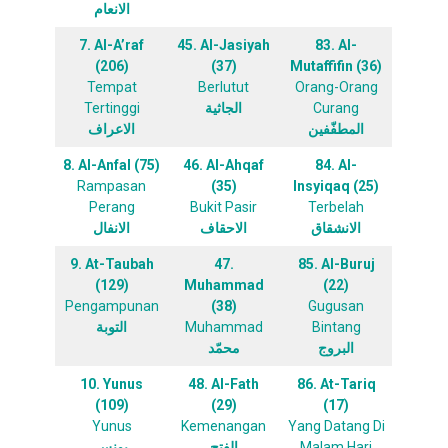
الانعام
7. Al-A’raf
45. Al-Jasiyah
83. Al-
(206)
(37)
Mutaffifin (36)
Tempat
Berlutut
Orang-Orang
Tertinggi
الجاثية
Curang
المطفّفين
الاعراف
8. Al-Anfal (75)
46. Al-Ahqaf
84. Al-
Rampasan
(35)
Insyiqaq (25)
Perang
Bukit Pasir
Terbelah
الانشقاق
الاحقاف
الانفال
9. At-Taubah
47.
85. Al-Buruj
(129)
Muhammad
(22)
Pengampunan
(38)
Gugusan
التوبة
Muhammad
Bintang
البروج
محمّد
10. Yunus
48. Al-Fath
86. At-Tariq
(109)
(29)
(17)
Yunus
Kemenangan
Yang Datang Di
يونس
الفتح
Malam Hari