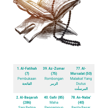
1. Al-Fatihah
39. Az-Zumar
77. Al-
(7)
(75)
Mursalat (50)
Pembukaan
Rombongan
Malaikat Yang
الفاتحة
الزمر
Diutus
المرسلٰت
2. Al-Baqarah
40. Gafir (85)
78. An-Naba’
(286)
Maha
(40)
Sapi Betina
Pengampun
Berita Besar