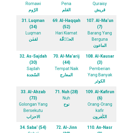
Romawi
Pena
Quraisy
قريش
القلم
الرّوم
31. Luqman
69. Al-Haqqah
107. Al-Ma’un
(34)
(52)
(7)
Luqman
Hari Kiamat
Barang Yang
لقمٰن
الحاۤقّة
Berguna
الماعون
32. As-Sajdah
70. Al-Ma’arij
108. Al-Kausar
(30)
(44)
(3)
Sajdah
Tempat Naik
Pemberian
السّجدة
المعارج
Yang Banyak
الكوثر
33. Al-Ahzab
71. Nuh (28)
109. Al-Kafirun
(73)
Nuh
(6)
Golongan Yang
نوح
Orang-Orang
Bersekutu
kafir
الكٰفرون
الاحزاب
34. Saba’ (54)
72. Al-Jinn
110. An-Nasr