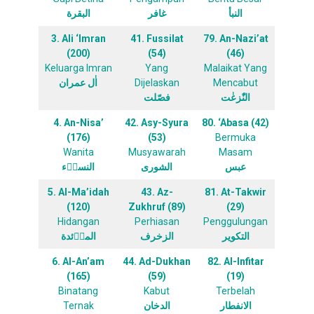
النبأ
غافر
البقرة
3. Ali ‘Imran
41. Fussilat
79. An-Nazi’at
(200)
(54)
(46)
Keluarga Imran
Yang
Malaikat Yang
اٰل عمران
Dijelaskan
Mencabut
النّٰزعٰت
فصّلت
4. An-Nisa’
42. Asy-Syura
80. ‘Abasa (42)
(176)
(53)
Bermuka
Wanita
Musyawarah
Masam
عبس
الشورى
النساۤء
5. Al-Ma’idah
43. Az-
81. At-Takwir
(120)
Zukhruf (89)
(29)
Hidangan
Perhiasan
Penggulungan
التكوير
الزخرف
الماۤئدة
6. Al-An’am
44. Ad-Dukhan
82. Al-Infitar
(165)
(59)
(19)
Binatang
Kabut
Terbelah
Ternak
الدخان
الانفطار