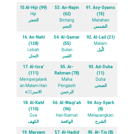
15 Al-Hijr (99)
53. An-Najm
91. Asy-Syams
Hijr
(62)
(15)
الحجر
Bintang
Matahari
الشمس
النجم
16. An-Nahl
54. Al-Qamar
92. Al-Lail (21)
(128)
(55)
Malam
Lebah
Bulan
الّيل
القمر
النحل
17. Al-Isra’
55. Ar-
93. Ad-Duha
(111)
Rahman (78)
(11)
Memperjalank
Maha
Duha
an Malam Hari
Pengasih
الضحى
الرحمن
الاسراۤء
18. Al-Kahf
56. Al-Waqi’ah
94. Asy-Syarh
(110)
(96)
(8)
Goa
Hari Kiamat
Melapangkan
الشرح
الواقعة
الكهف
19. Maryam
57. Al-Hadid
95. At-Tin (8)