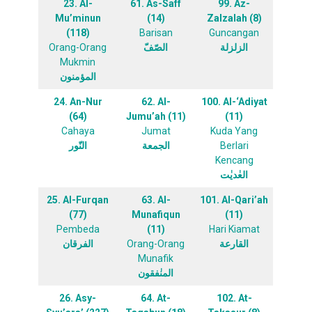
23. Al-
61. As-Saff
99. Az-
Mu’minun
(14)
Zalzalah (8)
(118)
Barisan
Guncangan
Orang-Orang
الصّفّ
الزلزلة
Mukmin
المؤمنون
24. An-Nur
62. Al-
100. Al-‘Adiyat
(64)
Jumu’ah (11)
(11)
Cahaya
Jumat
Kuda Yang
النّور
الجمعة
Berlari
Kencang
العٰديٰت
25. Al-Furqan
63. Al-
101. Al-Qari’ah
(77)
Munafiqun
(11)
Pembeda
(11)
Hari Kiamat
الفرقان
Orang-Orang
القارعة
Munafik
المنٰفقون
26. Asy-
64. At-
102. At-