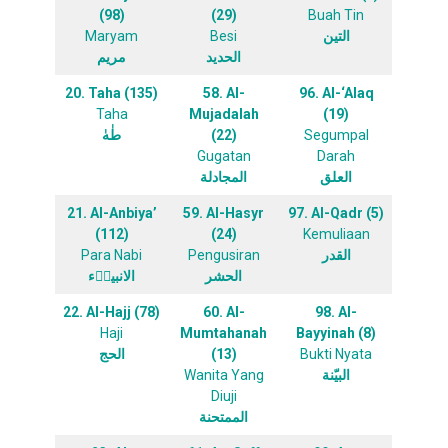
(98)
(29)
Buah Tin
Maryam
Besi
التين
الحديد
مريم
20. Taha (135)
58. Al-
96. Al-‘Alaq
Taha
Mujadalah
(19)
طٰهٰ
(22)
Segumpal
Gugatan
Darah
العلق
المجادلة
21. Al-Anbiya’
59. Al-Hasyr
97. Al-Qadr (5)
(112)
(24)
Kemuliaan
Para Nabi
Pengusiran
القدر
الحشر
الانبياۤء
22. Al-Hajj (78)
60. Al-
98. Al-
Haji
Mumtahanah
Bayyinah (8)
الحج
(13)
Bukti Nyata
Wanita Yang
البيّنة
Diuji
الممتحنة