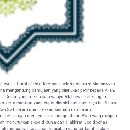
3 ayat ~ Surat al-Ra’d termasuk kelompok surat Madaniyyah
rena mengandung pemujaan yang dilakukan petir kepada Allah.
i al-Qur’ân yang merupakan wahyu Allah swt., keterangan
n serta manfaat yang dapat diambil dari alam raya itu. Selain
Allah Swt. dalam menciptakan sesuatu dan dalam
 keterangan mengenai ilmu pengetahuan Allah yang meliputi
h menurunkan siksa di dunia dan di akhirat juga dibahas
 untuk mengamati keajaiban-keajaiban yang terdapat di alam