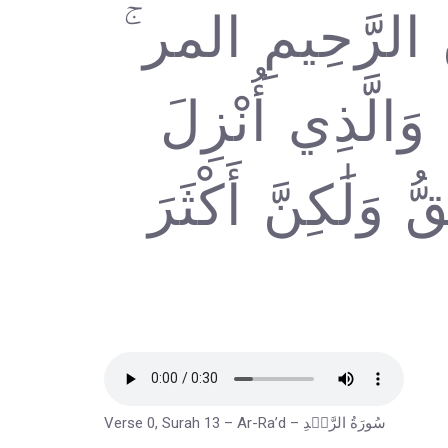
َٰنِ الرَّحِيمِ المر
وَالَّذِي أُنْزِلَ
ُ وَلَٰكِنَّ أَكْثَرَ
Verse 0, Surah 13 – Ar-Ra’d – سُورَةُ الرَّعۡدِ