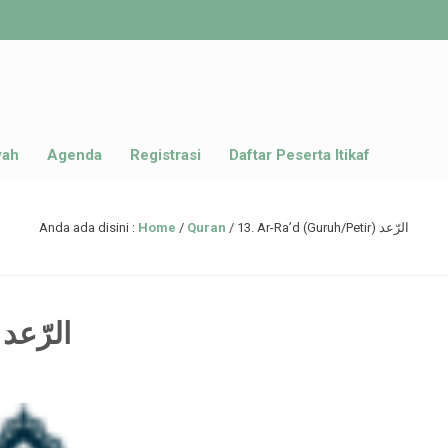
yah
Agenda
Registrasi
Daftar Peserta Itikaf
Anda ada disini :
Home
/
Quran
/
13. Ar-Ra’d (Guruh/Petir) الرّعد
13. Ar-Ra’d (Guruh/Petir) الرّعد