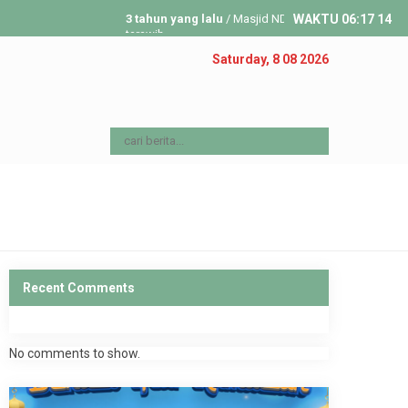
3 tahun yang lalu
/ Masjid NDP Gelar Tarwih Pertama Ramadan
WAKTU
06
:
17
15
tarawih...
4 tahun yang lalu
/ Dalam menyambut Ramadan 1443 H, DKM 
Saturday, 8 08 2026
Recent Comments
No comments to show.