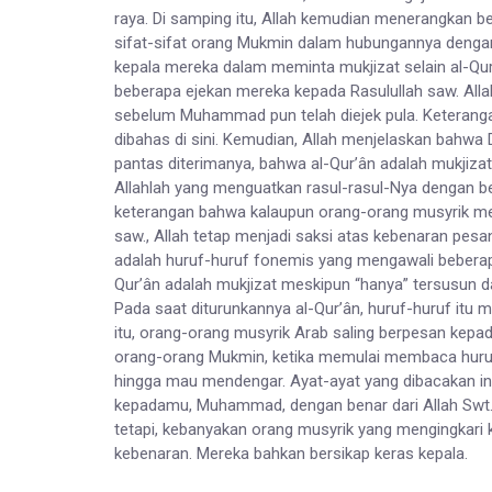
raya. Di samping itu, Allah kemudian menerangkan
sifat-sifat orang Mukmin dalam hubungannya dengan 
kepala mereka dalam meminta mukjizat selain al-Qur’
beberapa ejekan mereka kepada Rasulullah saw. Alla
sebelum Muhammad pun telah diejek pula. Keteranga
dibahas di sini. Kemudian, Allah menjelaskan bahwa
pantas diterimanya, bahwa al-Qur’ân adalah mukjizat
Allahlah yang menguatkan rasul-rasul-Nya dengan ber
keterangan bahwa kalaupun orang-orang musyrik m
saw., Allah tetap menjadi saksi atas kebenaran pesan-
adalah huruf-huruf fonemis yang mengawali beberapa
Qur’ân adalah mukjizat meskipun “hanya” tersusun d
Pada saat diturunkannya al-Qur’ân, huruf-huruf it
itu, orang-orang musyrik Arab saling berpesan kep
orang-orang Mukmin, ketika memulai membaca huruf
hingga mau mendengar. Ayat-ayat yang dibacakan ini 
kepadamu, Muhammad, dengan benar dari Allah Swt
tetapi, kebanyakan orang musyrik yang mengingkari 
kebenaran. Mereka bahkan bersikap keras kepala.