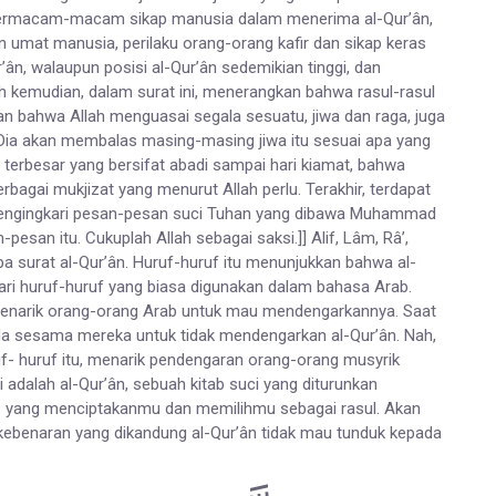
 bermacam-macam sikap manusia dalam menerima al-Qur’ân,
umat manusia, perilaku orang-orang kafir dan sikap keras
ân, walaupun posisi al-Qur’ân sedemikian tinggi, dan
h kemudian, dalam surat ini, menerangkan bahwa rasul-rasul
n bahwa Allah menguasai segala sesuatu, jiwa dan raga, juga
 Dia akan membalas masing-masing jiwa itu sesuai apa yang
 terbesar yang bersifat abadi sampai hari kiamat, bahwa
bagai mukjizat yang menurut Allah perlu. Terakhir, terdapat
engingkari pesan-pesan suci Tuhan yang dibawa Muhammad
pesan itu. Cukuplah Allah sebagai saksi.]] Alif, Lâm, Râ’,
 surat al-Qur’ân. Huruf-huruf itu menunjukkan bahwa al-
ari huruf-huruf yang biasa digunakan dalam bahasa Arab.
u menarik orang-orang Arab untuk mau mendengarkannya. Saat
ada sesama mereka untuk tidak mendengarkan al-Qur’ân. Nah,
- huruf itu, menarik pendengaran orang-orang musyrik
adalah al-Qur’ân, sebuah kitab suci yang diturunkan
. yang menciptakanmu dan memilihmu sebagai rasul. Akan
kebenaran yang dikandung al-Qur’ân tidak mau tunduk kepada