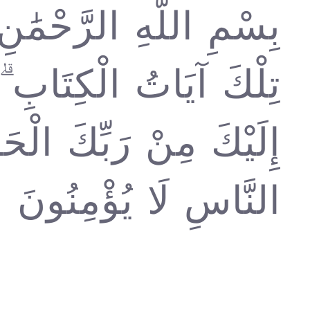
بِسْمِ اللَّهِ الرَّحْم ۚ
تِلْكَ آيَاتُ الْكِتَابِ ۗ 
إِلَيْكَ مِنْ رَبِّكَ الْحَقّ
النَّاسِ لَا يُؤْمِنُونَ