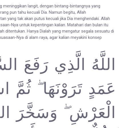
ng meninggikan langit, dengan bintang-bintangnya yang
orang pun tahu kecuali Dia. Namun begitu, Allah
an yang tak akan putus kecuali jika Dia menghendaki. Allah
aan-Nya untuk kepentingan kalian. Matahari dan bulan itu
ah ditentukan. Hanya Dialah yang mengatur segala sesuatu di
kuasaan-Nya di alam raya, agar kalian meyakini konsep
اللَّهُ الَّذِي رَفَعَ السّ
عَمَدٍ تَرَوْنَهَا ۖ ثُمَّ 
الْعَرْشِ ۖ وَسَخَّرَ ال