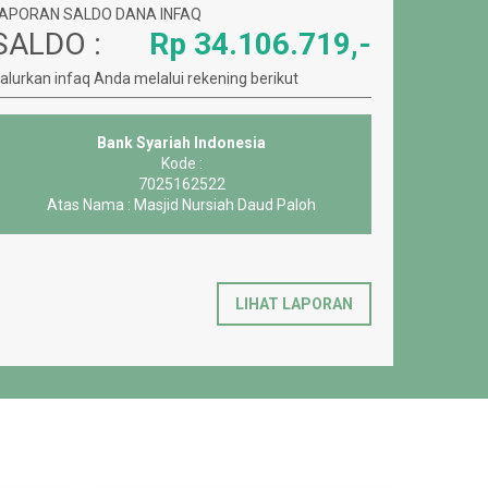
APORAN SALDO DANA INFAQ
SALDO :
Rp 34.106.719,-
alurkan infaq Anda melalui rekening berikut
Bank Syariah Indonesia
B
Kode :
7009331028
Atas Nama : UPZ BAZNAS MEDIA GROUP
Atas Nam
(ZAKAT)
LIHAT LAPORAN