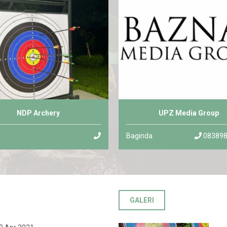
NDP Archery
UPZ Media Group
Baginda
083898
GALERI