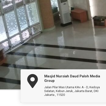
Masjid Nursiah Daud Paloh Media
RIYATNA
BAGINDA HUTASUHUT
Group
rsiah Daud Paloh
Sekretaris Umum
Jalan Pilar Mas Utama KAv. A - D, Kedoya
Selatan, Kebun Jeruk, Jakarta Barat, DKI
PROFILE
Jakarta , 11520