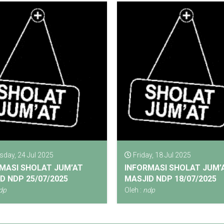
day, 24 Jul 2025
Friday, 18 Jul 2025
MASI SHOLAT JUM’AT
INFORMASI SHOLAT JUM’
D NDP 25/07/2025
MASJID NDP 18/07/2025
dp
Oleh :
ndp