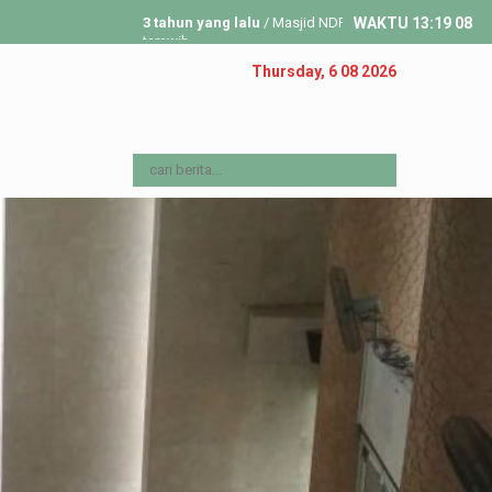
3 tahun yang lalu
/ Masjid NDP Gelar Tarwih Pertama Ramadan 1444 H
WAKTU
13
:
19
10
tarawih...
4 tahun yang lalu
/ Dalam menyambut Ramadan 1443 H, DKM Nursia
Thursday, 6 08 2026