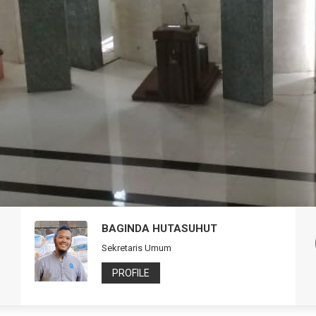
H. ENDRA SUPRIYATNA
Plt. Ketua DKM Nursiah Daud Paloh
PROFILE