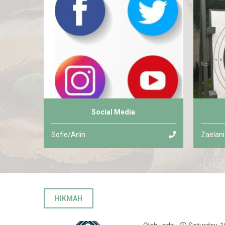
Social Media
Sofie/Arlin
Zaelani
HIKMAH