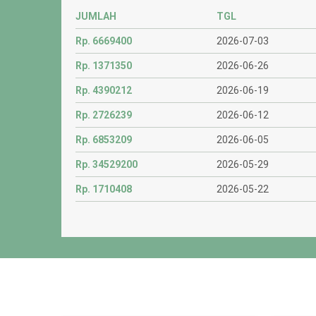
JUMLAH
TGL
Rp. 6669400
2026-07-03
Rp. 1371350
2026-06-26
Rp. 4390212
2026-06-19
iah Indonesia
Bank Syariah Indonesia
Kode :
Kode :
Rp. 2726239
2026-06-12
5162522
7009331028
id Nursiah Daud Paloh
Atas Nama : UPZ BAZNAS MEDIA
Rp. 6853209
2026-06-05
(ZAKAT)
Rp. 34529200
2026-05-29
Rp. 1710408
2026-05-22