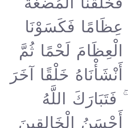
فَخَلَقْنَا الْمُضْغَةَ
عِظَامًا فَكَسَوْنَا
الْعِظَامَ لَحْمًا ثُمَّ
أَنْشَأْنَاهُ خَلْقًا آخَرَ
ۚ فَتَبَارَكَ اللَّهُ
أَحْسَنُ الْخَالِقِينَ