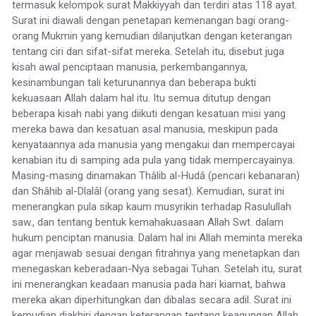
termasuk kelompok surat Makkiyyah dan terdiri atas 118 ayat.
Surat ini diawali dengan penetapan kemenangan bagi orang-
orang Mukmin yang kemudian dilanjutkan dengan keterangan
tentang ciri dan sifat-sifat mereka. Setelah itu, disebut juga
kisah awal penciptaan manusia, perkembangannya,
kesinambungan tali keturunannya dan beberapa bukti
kekuasaan Allah dalam hal itu. Itu semua ditutup dengan
beberapa kisah nabi yang diikuti dengan kesatuan misi yang
mereka bawa dan kesatuan asal manusia, meskipun pada
kenyataannya ada manusia yang mengakui dan mempercayai
kenabian itu di samping ada pula yang tidak mempercayainya.
Masing-masing dinamakan Thâlib al-Hudâ (pencari kebanaran)
dan Shâhib al-Dlalâl (orang yang sesat). Kemudian, surat ini
menerangkan pula sikap kaum musyrikin terhadap Rasulullah
saw., dan tentang bentuk kemahakuasaan Allah Swt. dalam
hukum penciptan manusia. Dalam hal ini Allah meminta mereka
agar menjawab sesuai dengan fitrahnya yang menetapkan dan
menegaskan keberadaan-Nya sebagai Tuhan. Setelah itu, surat
ini menerangkan keadaan manusia pada hari kiamat, bahwa
mereka akan diperhitungkan dan dibalas secara adil. Surat ini
kemudian diakhiri dengan keterangan tentang keagungan Allah