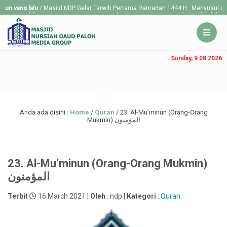
lalu
/ Masjid NDP Gelar Tarwih Pertama Ramadan 1444 H Menyusul penetapan peme
lalu
/ Dalam menyambut Ramadan 1443 H, DKM Nursiah Daud Paloh mengadakan 
Sunday, 9 08 2026
Anda ada disini :
Home
/
Quran
/
23. Al-Mu’minun (Orang-Orang
Mukmin) المؤمنون
23. Al-Mu’minun (Orang-Orang Mukmin)
المؤمنون
Terbit
16 March 2021 |
Oleh
: ndp |
Kategori
:
Quran