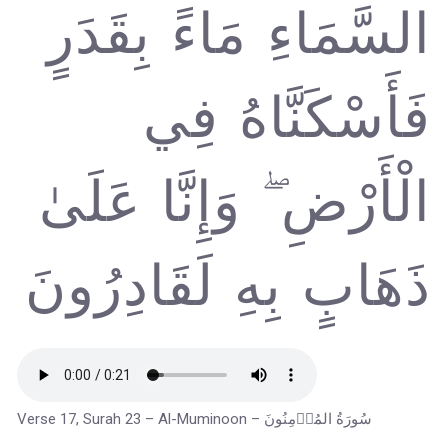
السَّمَاءِ مَاءً بِقَدَرٍ
فَأَسْكَنَّاهُ فِي
الْأَرْضِ ۖ وَإِنَّا عَلَىٰ
ذَهَابٍ بِهِ لَقَادِرُونَ
Verse 17, Surah 23 – Al-Muminoon – سُورَةُ المُؤۡمِنُونَ