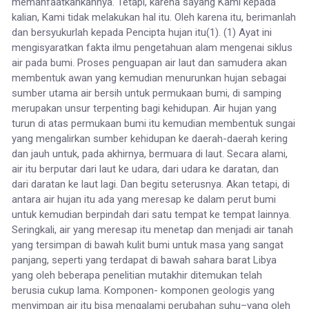
memanfaatkankannya. Tetapi, karena sayang Kami kepada
kalian, Kami tidak melakukan hal itu. Oleh karena itu, berimanlah
dan bersyukurlah kepada Pencipta hujan itu(1). (1) Ayat ini
mengisyaratkan fakta ilmu pengetahuan alam mengenai siklus
air pada bumi. Proses penguapan air laut dan samudera akan
membentuk awan yang kemudian menurunkan hujan sebagai
sumber utama air bersih untuk permukaan bumi, di samping
merupakan unsur terpenting bagi kehidupan. Air hujan yang
turun di atas permukaan bumi itu kemudian membentuk sungai
yang mengalirkan sumber kehidupan ke daerah-daerah kering
dan jauh untuk, pada akhirnya, bermuara di laut. Secara alami,
air itu berputar dari laut ke udara, dari udara ke daratan, dan
dari daratan ke laut lagi. Dan begitu seterusnya. Akan tetapi, di
antara air hujan itu ada yang meresap ke dalam perut bumi
untuk kemudian berpindah dari satu tempat ke tempat lainnya.
Seringkali, air yang meresap itu menetap dan menjadi air tanah
yang tersimpan di bawah kulit bumi untuk masa yang sangat
panjang, seperti yang terdapat di bawah sahara barat Libya
yang oleh beberapa penelitian mutakhir ditemukan telah
berusia cukup lama. Komponen- komponen geologis yang
menyimpan air itu bisa mengalami perubahan suhu–yang oleh