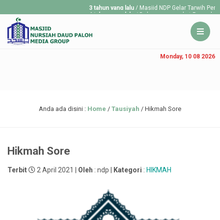
3 tahun yang lalu
/ Masjid NDP Gelar Tarwih Pertam
4 tahun yang lalu
/ Dalam menyambut Ramadan 1443
tarawih...
Monday, 10 08 2026
Anda ada disini :
Home
/
Tausiyah
/
Hikmah Sore
Hikmah Sore
Terbit
2 April 2021 |
Oleh
: ndp |
Kategori
:
HIKMAH