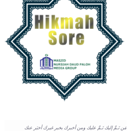
مَن نَـمَّ إليك نَـمَّ عليك ومن أخبرك بخبر غيرك أخبَر عنك