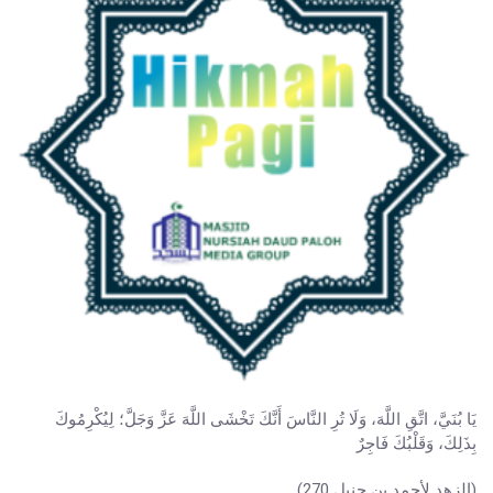
يَا بُنَيَّ، اتَّقِ اللَّهَ، ‌وَلَا ‌تُرِ ‌النَّاسَ أَنَّكَ تَخْشَى اللَّهَ عَزَّ وَجَلَّ؛ لِيُكْرِمُوكَ
بِذَلِكَ، وَقَلْبُكَ فَاجِرٌ
(الزهد لأحمد بن حنبل 270)