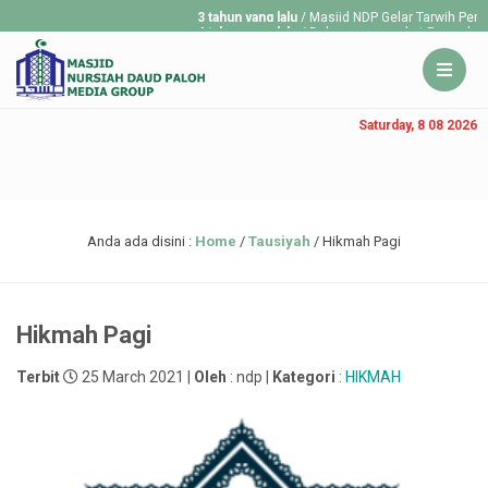
3 tahun yang lalu
/ Masjid NDP Gelar Tarwih Pertam
4 tahun yang lalu
/ Dalam menyambut Ramadan 1443
tarawih...
Saturday, 8 08 2026
Anda ada disini :
Home
/
Tausiyah
/
Hikmah Pagi
Hikmah Pagi
Terbit
25 March 2021 |
Oleh
: ndp |
Kategori
:
HIKMAH