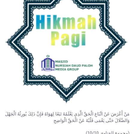
مَنْ أَعْرَضَ عَنْ اتِّبَاعِ الْحَقِّ الَّذِي يَعْلَمُهُ تَبَعًا لِهَوَاهُ فَإِنَّ ذَلِكَ يُورِثُهُ الْجَهْلَ
وَالضَّلَالَ حَتَّى يَعْمَى قَلْبُهُ عَنْ الْحَقِّ الْوَاضِحِ
(مجموع الفتاوى 10/10)