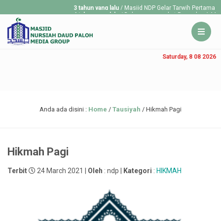
3 tahun yang lalu
/ Masjid NDP Gelar Tarwih Pertama Rama
4 tahun yang lalu
/ Dalam menyambut Ramadan 1443 H, DK
tarawih...
Saturday, 8 08 2026
Anda ada disini :
Home
/
Tausiyah
/
Hikmah Pagi
Hikmah Pagi
Terbit
24 March 2021 |
Oleh
: ndp |
Kategori
:
HIKMAH